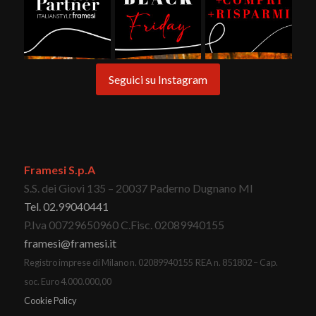
Seguici su Instagram
Framesi S.p.A
S.S. dei Giovi 135 – 20037 Paderno Dugnano MI
Tel. 02.99040441
P.Iva 00729650960 C.Fisc. 02089940155
framesi@framesi.it
Registro imprese di Milano n. 02089940155 REA n. 851802 – Cap.
soc. Euro 4.000.000,00
Cookie Policy