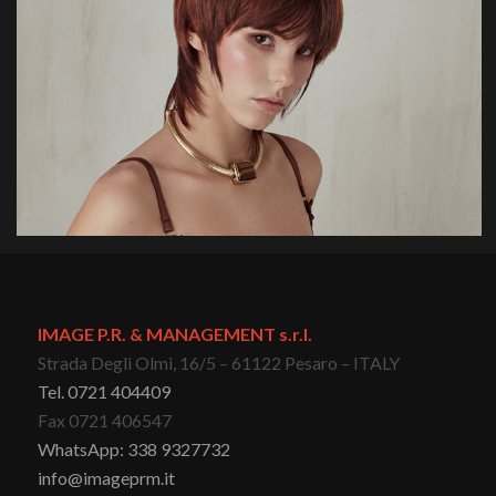
IMAGE P.R. & MANAGEMENT s.r.l.
Strada Degli Olmi, 16/5 – 61122 Pesaro – ITALY
Tel. 0721 404409
Fax 0721 406547
WhatsApp: 338 9327732
info@imageprm.it