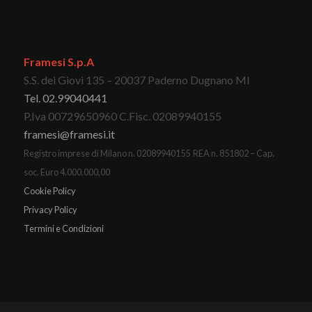
Framesi S.p.A
S.S. dei Giovi 135 – 20037 Paderno Dugnano MI
Tel. 02.99040441
P.Iva 00729650960 C.Fisc. 02089940155
framesi@framesi.it
Registro imprese di Milano n. 02089940155 REA n. 851802 – Cap.
soc. Euro 4.000.000,00
Cookie Policy
Privacy Policy
Termini e Condizioni