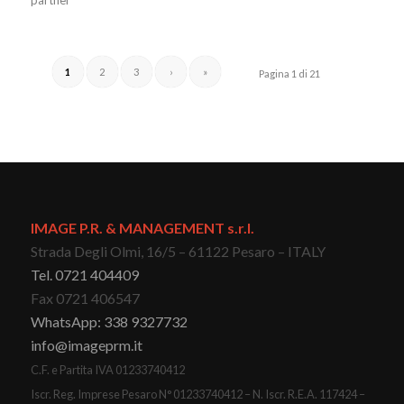
partner
1
2
3
›
»
Pagina 1 di 21
IMAGE P.R. & MANAGEMENT s.r.l.
Strada Degli Olmi, 16/5 – 61122 Pesaro – ITALY
Tel. 0721 404409
Fax 0721 406547
WhatsApp: 338 9327732
info@imageprm.it
C.F. e Partita IVA 01233740412
Iscr. Reg. Imprese Pesaro N° 01233740412 – N. Iscr. R.E.A. 117424 –