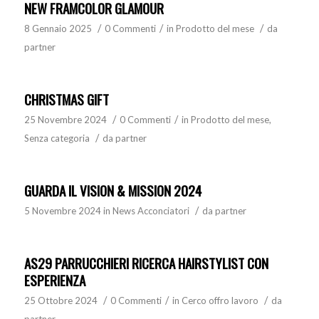
NEW FRAMCOLOR GLAMOUR
/
/
/
8 Gennaio 2025
0 Commenti
in
Prodotto del mese
da
partner
CHRISTMAS GIFT
/
/
25 Novembre 2024
0 Commenti
in
Prodotto del mese
,
/
Senza categoria
da
partner
GUARDA IL VISION & MISSION 2024
/
5 Novembre 2024
in
News Acconciatori
da
partner
AS29 PARRUCCHIERI RICERCA HAIRSTYLIST CON
ESPERIENZA
/
/
/
25 Ottobre 2024
0 Commenti
in
Cerco offro lavoro
da