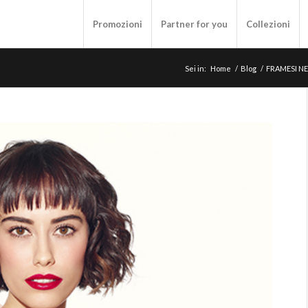
Promozioni
Partner for you
Collezioni
Sei in:
Home
/
Blog
/
FRAMESI NE