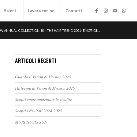
Saloni
Lavora con noi
Contatti
W ANNUAL COLLECTION: IS – THE HAIR TREND 2021- EMOTION...
ARTICOLI RECENTI
Guarda il Vision & Mission 2025
Partecipa al Vision & Mission 2025
Scopri come aumentare le vendite
Scopri i risultati 2024-2025
MORPHOSIS SUN