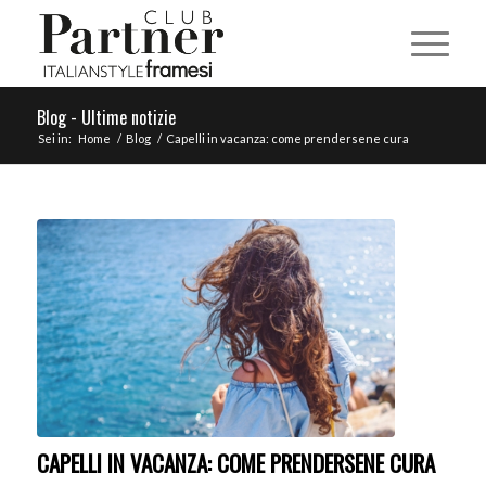
Blog - Ultime notizie
Sei in:
Home
/
Blog
/
Capelli in vacanza: come prendersene cura
CAPELLI IN VACANZA: COME PRENDERSENE CURA