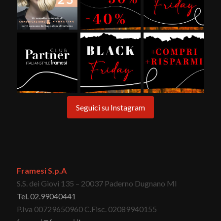
Seguici su Instagram
Framesi S.p.A
S.S. dei Giovi 135 – 20037 Paderno Dugnano MI
Tel. 02.99040441
P.Iva 00729650960 C.Fisc. 02089940155