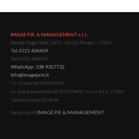
IMAGE P.R. & MANAGEMENT s.r.l.
Strada Degli Olmi, 16/5 – 61122 Pesaro – ITALY
Tel. 0721 404409
Fax 0721 406547
WhatsApp: 338 9327732
info@imageprm.it
C.F. e Partita IVA 01233740412
Iscr. Reg. Imprese Pesaro N° 01233740412 – N. Iscr. R.E.A. 117424 –
Capitale Sociale C10.000,00
Vai al sito di
IMAGE P.R. & MANAGEMENT