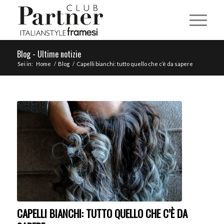
Blog - Ultime notizie
Sei in:
Home
/
Blog
/
Capelli bianchi: tutto quello che c’è da sapere
CAPELLI BIANCHI: TUTTO QUELLO CHE C’È DA