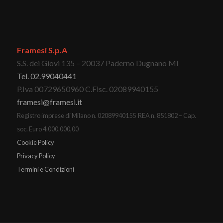
Framesi S.p.A
S.S. dei Giovi 135 – 20037 Paderno Dugnano MI
Tel. 02.99040441
P.Iva 00729650960 C.Fisc. 02089940155
framesi@framesi.it
Registro imprese di Milano n. 02089940155 REA n. 851802 – Cap.
soc. Euro 4.000.000,00
Cookie Policy
Privacy Policy
Termini e Condizioni