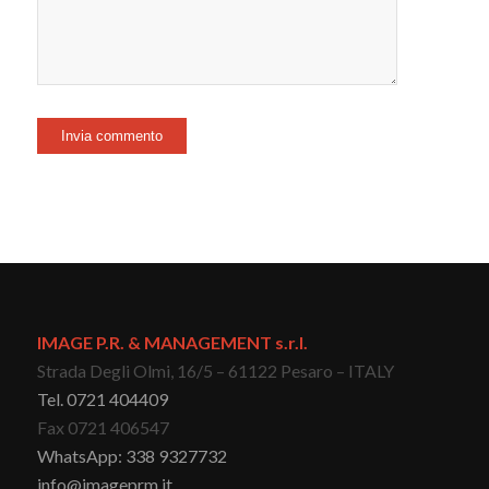
IMAGE P.R. & MANAGEMENT s.r.l.
Strada Degli Olmi, 16/5 – 61122 Pesaro – ITALY
Tel. 0721 404409
Fax 0721 406547
WhatsApp: 338 9327732
info@imageprm.it