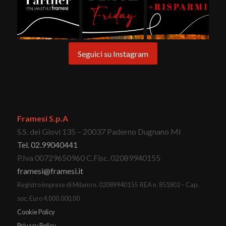
Seguici su Instagram
Framesi S.p.A
S.S. dei Giovi 135 – 20037 Paderno Dugnano MI
Tel. 02.99040441
P.Iva 00729650960 C.Fisc. 02089940155
framesi@framesi.it
Registro imprese di Milano n. 02089940155 REA n. 851802 – Cap.
soc. Euro 4.000.000,00
Cookie Policy
Privacy Policy