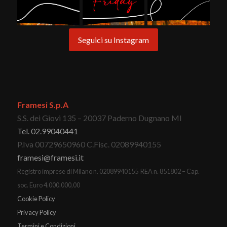
Seguici su Instagram
Framesi S.p.A
S.S. dei Giovi 135 – 20037 Paderno Dugnano MI
Tel. 02.99040441
P.Iva 00729650960 C.Fisc. 02089940155
framesi@framesi.it
Registro imprese di Milano n. 02089940155 REA n. 851802 – Cap.
soc. Euro 4.000.000,00
Cookie Policy
Privacy Policy
Termini e Condizioni