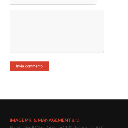
IMAGE P.R. & MANAGEMENT s.r.l.
Strada Degli Olmi, 16/5 – 61122 Pesaro – ITALY