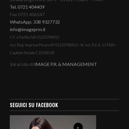
Tel. 0721 404409
Fax 0721 406547
WhatsApp: 338 9327732
info@imageprm.it
C.F. e Partita IVA 01233740412
Iscr. Reg. Imprese Pesaro N° 01233740412 – N. Iscr. R.E.A. 117424 –
Capitale Sociale C10.000,00
Vai al sito di
IMAGE P.R. & MANAGEMENT
SEGUICI SU FACEBOOK