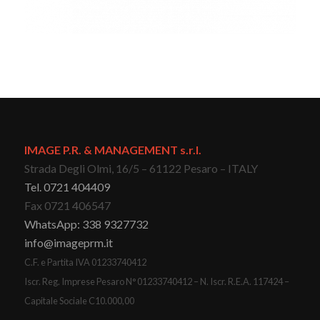
IMAGE P.R. & MANAGEMENT s.r.l.
Strada Degli Olmi, 16/5 – 61122 Pesaro – ITALY
Tel. 0721 404409
Fax 0721 406547
WhatsApp: 338 9327732
info@imageprm.it
C.F. e Partita IVA 01233740412
Iscr. Reg. Imprese Pesaro N° 01233740412 – N. Iscr. R.E.A. 117424 –
Capitale Sociale C10.000,00