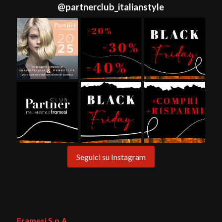
@
partnerclub_italianstyle
Seguici su Instagram
Framesi S.p.A