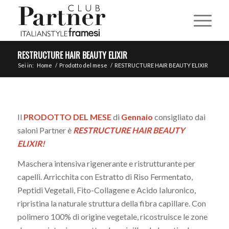
RESTRUCTURE HAIR BEAUTY ELIXIR
Sei in:
Home
/
Prodotto del mese
/
RESTRUCTURE HAIR BEAUTY ELIXIR
Il
PRODOTTO DEL MESE
di
Gennaio
consigliato dai
saloni Partner è
RESTRUCTURE HAIR BEAUTY
ELIXIR!
Maschera intensiva rigenerante e ristrutturante per
capelli. Arricchita con Estratto di Riso Fermentato,
Peptidi Vegetali, Fito-Collagene e Acido Ialuronico,
ripristina la naturale struttura della fibra capillare. Con
polimero 100% di origine vegetale, ricostruisce le zone