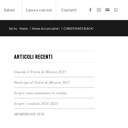
Saloni
Lavora con noi
Contatti
Sei in:
Home
/
News Acconciatori
/
CHRISTMAS’S BACK!
ARTICOLI RECENTI
Guarda il Vision & Mission 2025
Partecipa al Vision & Mission 2025
Scopri come aumentare le vendite
Scopri i risultati 2024-2025
MORPHOSIS SUN