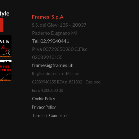
tyle
Framesi S.p.A
S.S. dei Giovi 135 – 20037
Paderno Dugnano MI
Tel. 02.99040441
P.Iva 00729650960 C.Fisc.
02089940155
framesi@framesi.it
Registro imprese di Milano n.
02089940155 REA n. 851802 – Cap. soc.
Euro 4.000.000,00
Cookie Policy
Privacy Policy
Termini e Condizioni