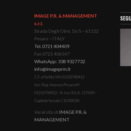
IMAGE P.R. & MANAGEMENT
SEGU
s.r.l.
Strada Degli Olmi, 16/5 – 61122
Pesaro – ITALY
Tel. 0721 404409
Fax 0721 406547
WhatsApp: 338 9327732
info@imageprm.it
C.F. e Partita IVA 01233740412
Iscr. Reg. Imprese Pesaro N°
01233740412 – N. Iscr. R.E.A. 117424 –
Capitale Sociale C10.000,00
Vai al sito di
IMAGE P.R. &
MANAGEMENT